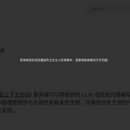
ge
检测到您的浏览器插件正在注入异常脚本，请使用隐身模式打开页面！
型上下文协议
) 服务器可以帮助你的 LLM 或所选代理编写更好
作原理是提供与当前任务相关的文档，并静态分析生成的
佳实践。