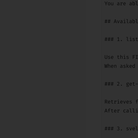
You are ab
## Availab
### 1. lis
Use this F
When asked
### 2. get
Retrieves 
After call
### 3. sve