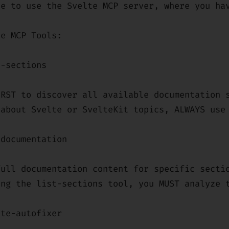
le to use the Svelte MCP server, where you ha
le MCP Tools:
t-sections
IRST to discover all available documentation 
 about Svelte or SvelteKit topics, ALWAYS use
-documentation
full documentation content for specific secti
ing the list-sections tool, you MUST analyze 
lte-autofixer