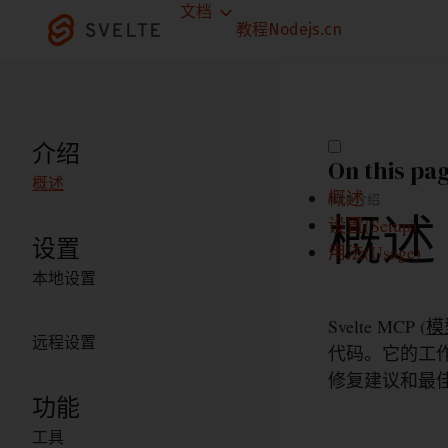
文档
教程
Nodejs.cn
介绍
On this pa
概述
概述
MCP
介绍
概述
设置(Setup)
设置
用法(Usage)
本地设置
Svelte MCP (
模
远程设置
代码。它的工
修复建议和最
功能
工具