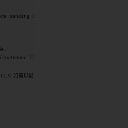
.
ore sending it to the user. Keep calling it u
de.
playground link. Only call this tool after us
LLM 如何以最