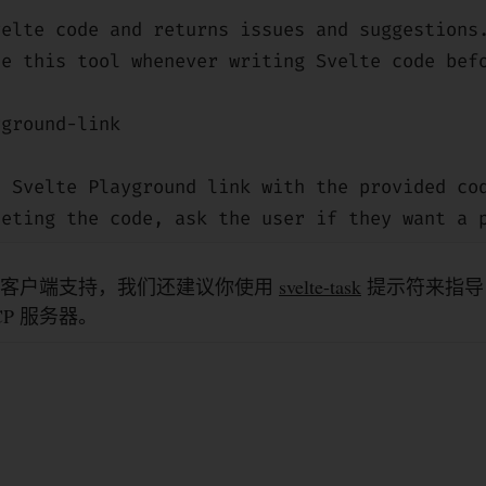
velte code and returns issues and suggestions
se this tool whenever writing Svelte code bef
yground-link
a Svelte Playground link with the provided co
leting the code, ask the user if they want a 
P 客户端支持，我们还建议你使用
svelte-task
提示符来指导 
P 服务器。