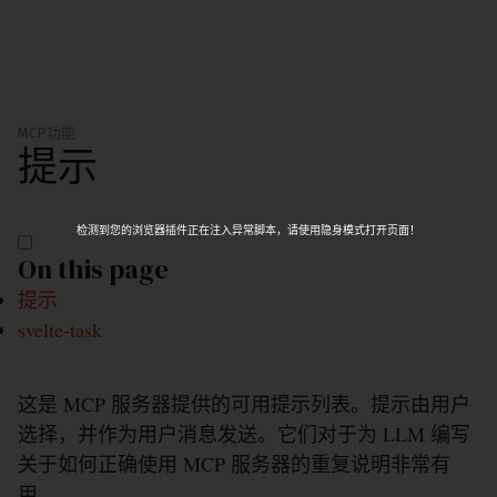
MCP
功能
提示
检测到您的浏览器插件正在注入异常脚本，请使用隐身模式打开页面！
On this page
提示
svelte-task
这是 MCP 服务器提供的可用提示列表。提示由用户
选择，并作为用户消息发送。它们对于为 LLM 编写
关于如何正确使用 MCP 服务器的重复说明非常有
用。