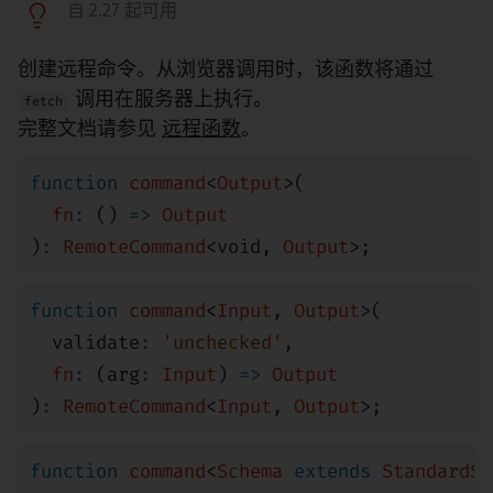
自 2.27 起可用
创建远程命令。从浏览器调用时，该函数将通过
调用在服务器上执行。
fetch
完整文档请参见
远程函数
。
function
command
<
Output
>(
fn
:
()
=>
Output
)
:
RemoteCommand
<
void
,
Output
>;
function
command
<
Input
,
Output
>(
validate
:
'unchecked'
,
fn
:
(arg
:
Input
)
=>
Output
)
:
RemoteCommand
<
Input
,
Output
>;
function
command
<
Schema
extends
StandardSc