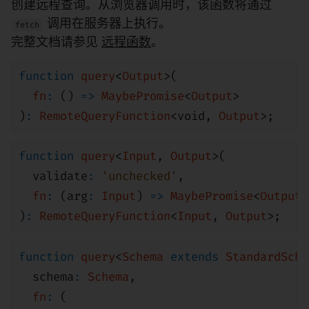
创建远程查询。从浏览器调用时，该函数将通过
调用在服务器上执行。
fetch
完整文档请参见
远程函数
。
function
query
<
Output
>(
fn
:
()
=>
MaybePromise
<
Output
>
)
:
RemoteQueryFunction
<
void
,
Output
>;
function
query
<
Input
,
Output
>(
validate
:
'unchecked'
,
fn
:
(arg
:
Input
)
=>
MaybePromise
<
Output
>
)
:
RemoteQueryFunction
<
Input
,
Output
>;
function
query
<
Schema
extends
StandardSche
schema
:
Schema
,
fn
:
(