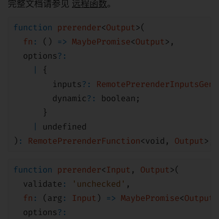
完整文档请参见
远程函数
。
function
prerender
<
Output
>(
fn
:
()
=>
MaybePromise
<
Output
>
,
options
?:
|
{
inputs
?:
RemotePrerenderInputsGene
dynamic
?:
boolean
;
}
|
undefined
)
:
RemotePrerenderFunction
<
void
,
Output
>;
function
prerender
<
Input
,
Output
>(
validate
:
'unchecked'
,
fn
:
(arg
:
Input
)
=>
MaybePromise
<
Output
>
options
?: