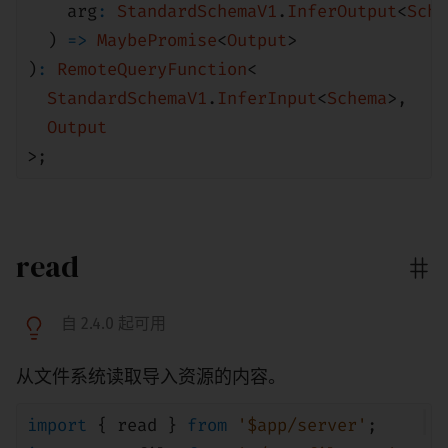
arg
:
StandardSchemaV1
.
InferOutput
<
Sche
)
=>
MaybePromise
<
Output
>
)
:
RemoteQueryFunction
<
StandardSchemaV1
.
InferInput
<
Schema
>
,
Output
>;
read
自 2.4.0 起可用
从文件系统读取导入资源的内容。
import
{
read
}
from
'$app/server'
;