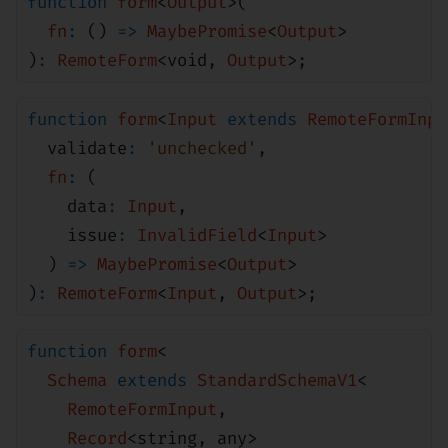
function
form
<
Output
>(
fn
:
()
=>
MaybePromise
<
Output
>
)
:
RemoteForm
<
void
,
Output
>;
function
form
<
Input
extends
RemoteFormInpu
validate
:
'unchecked'
,
fn
:
(
data
:
Input
,
issue
:
InvalidField
<
Input
>
)
=>
MaybePromise
<
Output
>
)
:
RemoteForm
<
Input
,
Output
>;
function
form
<
Schema
extends
StandardSchemaV1
<
RemoteFormInput
,
Record
<
string
,
any
>