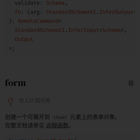
validate
:
Schema
,
fn
:
(arg
:
StandardSchemaV1
.
InferOutput
<
S
)
:
RemoteCommand
<
StandardSchemaV1
.
InferInput
<
Schema
>
,
Output
>;
form
自 2.27 起可用
创建一个可展开到
元素上的表单对象。
<form>
完整文档请参见
远程函数
。