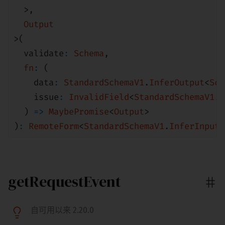
>
,
Output
>(
validate
:
Schema
,
fn
:
(
data
:
StandardSchemaV1
.
InferOutput
<
Sch
issue
:
InvalidField
<
StandardSchemaV1
.
I
)
=>
MaybePromise
<
Output
>
)
:
RemoteForm
<
StandardSchemaV1
.
InferInput
<
getRequestEvent
自可用以来 2.20.0