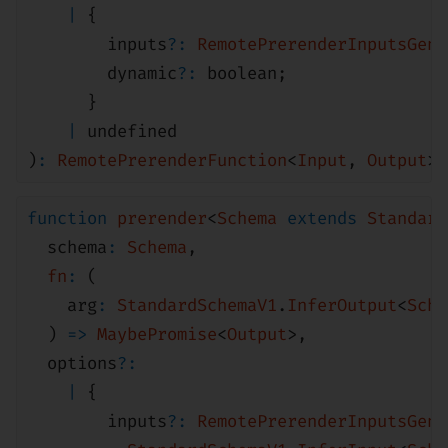
|
{
inputs
?:
RemotePrerenderInputsGene
dynamic
?:
boolean
;
}
|
undefined
)
:
RemotePrerenderFunction
<
Input
,
Output
>;
function
prerender
<
Schema
extends
Standard
schema
:
Schema
,
fn
:
(
arg
:
StandardSchemaV1
.
InferOutput
<
Sche
)
=>
MaybePromise
<
Output
>
,
options
?:
|
{
inputs
?:
RemotePrerenderInputsGene