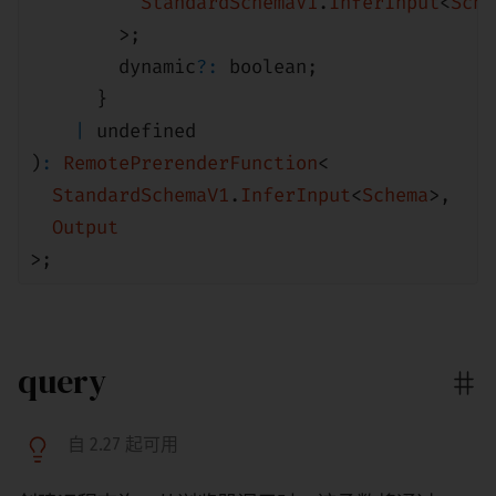
StandardSchemaV1
.
InferInput
<
Sche
>;
dynamic
?:
boolean
;
}
|
undefined
)
:
RemotePrerenderFunction
<
StandardSchemaV1
.
InferInput
<
Schema
>
,
Output
>;
query
自 2.27 起可用