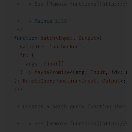
* 	 * See [Remote functions](https://
* 	 *
@since
2.35
*/
function
batch
<
Input
,
Output
>(
validate
:
'unchecked'
,
fn
:
(
args
:
Input
[]
)
=>
MaybePromise
<(arg
:
Input
,
idx
:
nu
)
:
RemoteQueryFunction
<
Input
,
Output
>;
/**
* Creates a batch query function that c
* 	 * See [Remote functions](https://