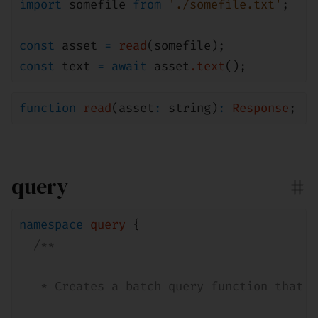
import
somefile
from
'./somefile.txt'
;
const
asset
=
read
(
somefile
);
const
text
=
await
asset
.
text
();
function
read
(asset
:
string
)
:
Response
;
query
namespace
query
{
/**
* Creates a batch query function that c