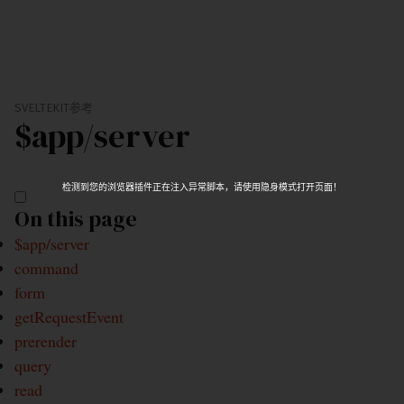
SVELTEKIT
参考
$app/
server
检测到您的浏览器插件正在注入异常脚本，请使用隐身模式打开页面！
On this page
$app/server
command
form
getRequestEvent
prerender
query
read