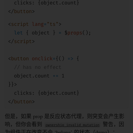
clicks: {
object
.count}
</
button
>
<
script
lang
=
"ts"
>
let
{ object }
=
$
props
();
</
script
>
<
button
onclick
=
{()
=>
{
// has no effect
object
.count
+=
1
}}>
clicks: {
object
.count}
</
button
>
但是，如果 prop 是反应状态代理，则突变会产生影
响，但你会看到
警告，因
ownership_invalid_mutation
为组件正在改变不会 ‘belong’ 的状态（
demo
）：