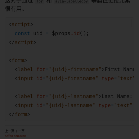
这对于通过
和
等属性链接元素
for
aria-labelledby
很有用。
<
script
>
const
uid
=
$
props
.id
();
</
script
>
<
form
>
<
label
for
=
"{
uid
}-firstname"
>First Name:
<
input
id
=
"{
uid
}-firstname"
type
=
"text"
<
label
for
=
"{
uid
}-lastname"
>Last Name: <
<
input
id
=
"{
uid
}-lastname"
type
=
"text"
/
</
form
>
上一页
下一页
$effect
$bindable