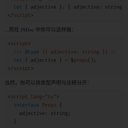
let
{ adjective }
:
{ adjective
:
string
}
</
script
>
...而在 JSDoc 中你可以这样做：
<
script
>
/**
@type
{{ adjective: string }}
*/
let
{ adjective }
=
$
props
();
</
script
>
当然，你可以将类型声明与注释分开：
<
script
lang
=
"ts"
>
interface
Props
{
adjective
:
string
;
}