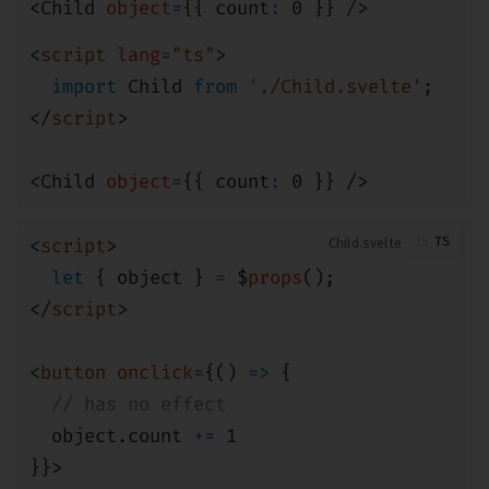
<
Child
object
=
{{ count
:
0
}} />
<
script
lang
=
"ts"
>
import
Child
from
'./Child.svelte'
;
</
script
>
<
Child
object
=
{{ count
:
0
}} />
<
script
>
Child
let
{ object }
=
$
props
();
</
script
>
<
button
onclick
=
{()
=>
{
// has no effect
object
.count
+=
1
}}>