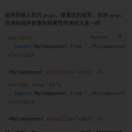
组件的输入称为 props，是属性的缩写。你将 props
传递给组件就像你将属性传递给元素一样：
<
script
>
App
import
MyComponent
from
'./MyComponent.s
</
script
>
<
MyComponent
adjective
=
"cool"
/>
<
script
lang
=
"ts"
>
import
MyComponent
from
'./MyComponent.s
</
script
>
<
MyComponent
adjective
=
"cool"
/>