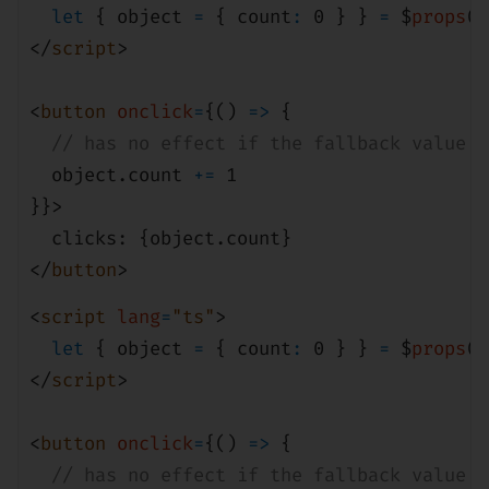
let
{ object
=
{ count
:
0
} }
=
$
props
()
</
script
>
<
button
onclick
=
{()
=>
{
// has no effect if the fallback value i
object
.count
+=
1
}}>
clicks: {
object
.count}
</
button
>
<
script
lang
=
"ts"
>
let
{ object
=
{ count
:
0
} }
=
$
props
()
</
script
>
<
button
onclick
=
{()
=>
{
// has no effect if the fallback value i