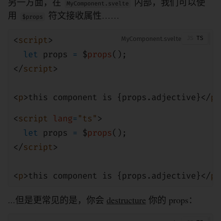
另一方面，在
内部，我们可以使
MyComponent.svelte
用
符文接收属性……
$props
<
script
>
MyComponent
let
props
=
$
props
();
</
script
>
<
p
>this component is {
props
.adjective}</
p
>
<
script
lang
=
"ts"
>
let
props
=
$
props
();
</
script
>
<
p
>this component is {
props
.adjective}</
p
>
...但是更常见的是，你会
destructure
你的 props：