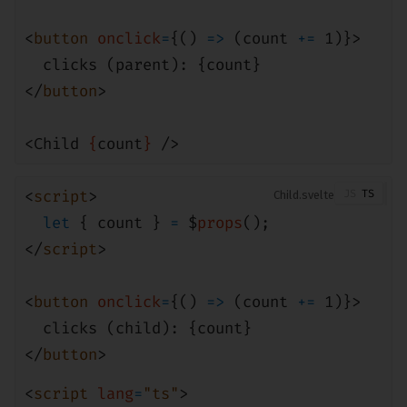
<
button
onclick
=
{()
=>
(count
+=
1
)}>
clicks (parent): {count}
</
button
>
<
Child
{
count
}
/>
<
script
>
Child
let
{ count }
=
$
props
();
</
script
>
<
button
onclick
=
{()
=>
(count
+=
1
)}>
clicks (child): {count}
</
button
>
<
script
lang
=
"ts"
>