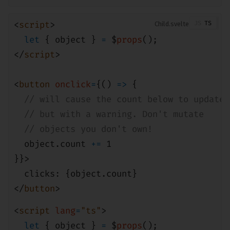
<
script
>
Child
let
{ object }
=
$
props
();
</
script
>
<
button
onclick
=
{()
=>
{
// will cause the count below to update,
// but with a warning. Don't mutate
// objects you don't own!
object
.count
+=
1
}}>
clicks: {
object
.count}
</
button
>
<
script
lang
=
"ts"
>
let
{ object }
=
$
props
();