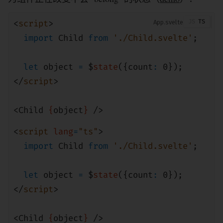
<
script
>
App
import
Child
from
'./Child.svelte'
;
let
object
=
$
state
({count
:
0
});
</
script
>
<
Child
{
object
}
/>
<
script
lang
=
"ts"
>
import
Child
from
'./Child.svelte'
;
let
object
=
$
state
({count
:
0
});
</
script
>
<
Child
{
object
}
/>