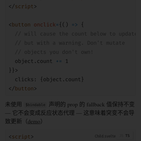
</
script
>
<
button
onclick
=
{()
=>
{
// will cause the count below to update,
// but with a warning. Don't mutate
// objects you don't own!
object
.count
+=
1
}}>
clicks: {
object
.count}
</
button
>
未使用
声明的 prop 的 fallback 值保持不变
$bindable
— 它不会变成反应状态代理 — 这意味着突变不会导
致更新（
demo
）
<
script
>
Child