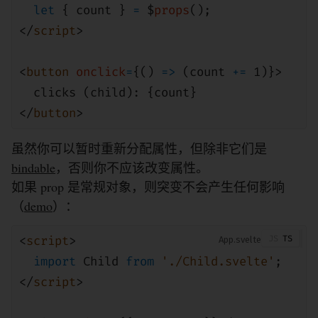
let
{ count }
=
$
props
();
</
script
>
<
button
onclick
=
{()
=>
(count
+=
1
)}>
clicks (child): {count}
</
button
>
虽然你可以暂时重新分配属性，但除非它们是
bindable
，否则你不应该改变属性。
如果 prop 是常规对象，则突变不会产生任何影响
（
demo
）：
<
script
>
App
import
Child
from
'./Child.svelte'
;
</
script
>