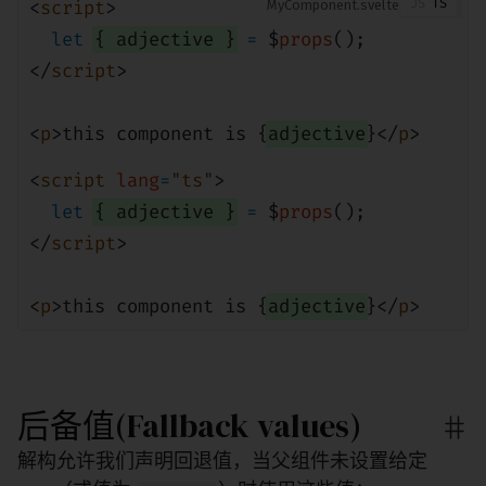
<
script
>
MyComponent
let
{ adjective }
=
$
props
();
</
script
>
<
p
>this component is {
adjective
}</
p
>
<
script
lang
=
"ts"
>
let
{ adjective }
=
$
props
();
</
script
>
<
p
>this component is {
adjective
}</
p
>
后备值(Fallback values)
解构允许我们声明回退值，当父组件未设置给定