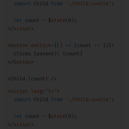
import
Child
from
'./Child.svelte'
;
let
count
=
$
state
(
0
);
</
script
>
<
button
onclick
=
{()
=>
(count
+=
1
)}>
clicks (parent): {count}
</
button
>
<
Child
{
count
}
/>
<
script
lang
=
"ts"
>
import
Child
from
'./Child.svelte'
;
let
count
=
$
state
(
0
);
</
script
>