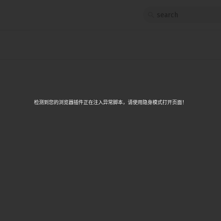
1
project
src
routes
检测到您的浏览器插件正在注入异常脚本，请使用隐身模式打开页面！
[...timezone]
+page.js
+page.svelte
api
now
+server.js
+layout.js
+layout.svelte
+page.svelte
app.html