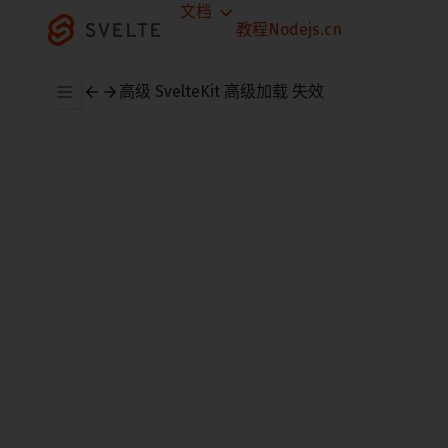
文档
教程
Nodejs.cn
高级 SvelteKit
高级加载
失效
当用户从一个页面导航到另一个页面时，
SvelteKit 会调用你的
函数，但前提是
load
它认为某些内容已发生更改。
在此示例中，在时区之间导航会导致
中的
src/routes/[...timezone]/+page.js
load
函数重新运行，因为
无效。
params.timezone
但
中的
函数不会
src/routes/+layout.js
load
重新运行，因为就 SvelteKit 而言，它并没有
因导航而失效。