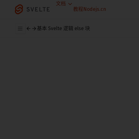
文档
教程
Nodejs.cn
基本 Svelte
逻辑
else 块
就像在 JavaScript 中一样，
块可以有一
if
个
块：
else
{#
if
count
>
10
}
App
<
p
>{count} is greater than 10</
p
>
{:
else
}
<
p
>{count} is between 0 and 10</
p
>
{/
if
}