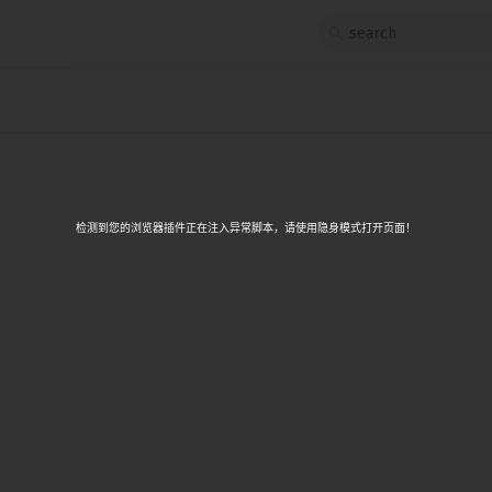
1
<script>
src
	let count = $state(0);
2
3
App.svelte
	function increment() {
4
		count += 1;
5
	}
</script>
检测到您的浏览器插件正在注入异常脚本，请使用隐身模式打开页面！
6
7
<button onclick={increment}>
8
	Clicked {count}
9
	{count === 1 ? 'time' : 'times'}
</button>
10
11
{#if count > 10}
12
	<p>{count} is greater than 10</p>
13
{/if}
14
15
16
17