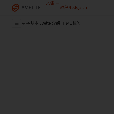
文档
教程
Nodejs.cn
基本 Svelte
介绍
HTML 标签
通常，字符串以纯文本形式插入，这意味着
像
和
这样的字符没有特殊含义。
<
>
但有时你需要将 HTML 直接渲染到组件
中。例如，你现在正在阅读的单词存在于
markdown 文件中，该文件作为 HTML 块包
含在此页面中。
在 Svelte 中，你可以使用特殊的
{@html ...}
标签执行此操作：