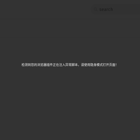
1
<script>
src
	let string = `this string contains s
2
</script>
3
App.svelte
4
<p>{string}</p>
5
检测到您的浏览器插件正在注入异常脚本，请使用隐身模式打开页面！
6