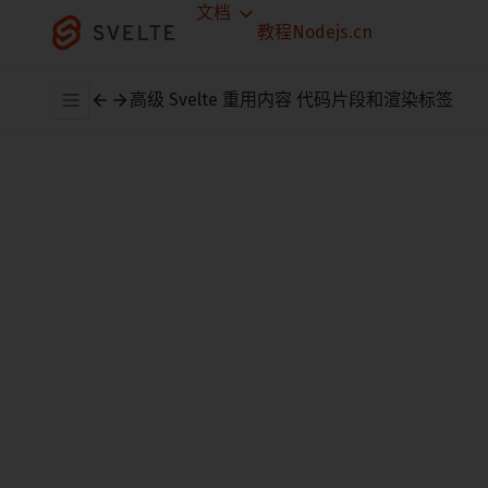
文档
教程
Nodejs.cn
高级 Svelte
重用内容
代码片段和渲染标签
片段允许你在组件内重复使用内容，而无需
将其提取到单独的文件中。
在这个练习中，我们将创建
三种明智之举猴
子
的表格，以及它们的 unicode 转义序列和
HTML 实体。到目前为止，我们只有一只猴
子。
当然，我们可以复制标记。或者我们可以创
建一个
对象数组并将
{ emoji, description }
其传递给
块。但更简洁的解决
{#each ...}