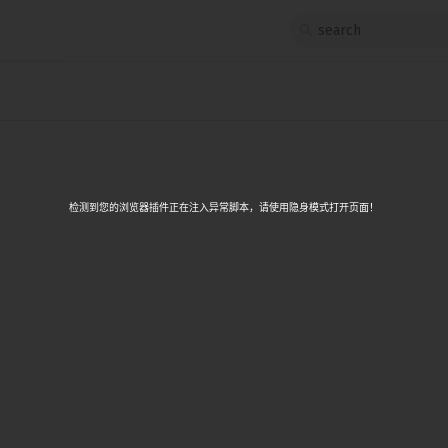
1
<script>
src
	let emoji = '🙈';
2
	let description = 'see no evil';
3
App.svelte
</script>
4
5
<table>
	<thead>
检测到您的浏览器插件正在注入异常脚本，请使用隐身模式打开页面！
6
		<tr>
7
			<th>emoji</th>
8
			<th>description</th>
9
			<th>unicode escape sequence</th>
			<th>html entity</th>
10
		</tr>
11
	</thead>
12
13
	<tbody>
		<tr>
14
			<td>{emoji}</td>
15
			<td>{description}</td>
16
			<td>\u{emoji.charCodeAt(0).toS
17
			<td>&amp#{emoji.codePointAt(0)}<
		</tr>
18
	</tbody>
19
</table>
20
21
<style>
	th, td {
22