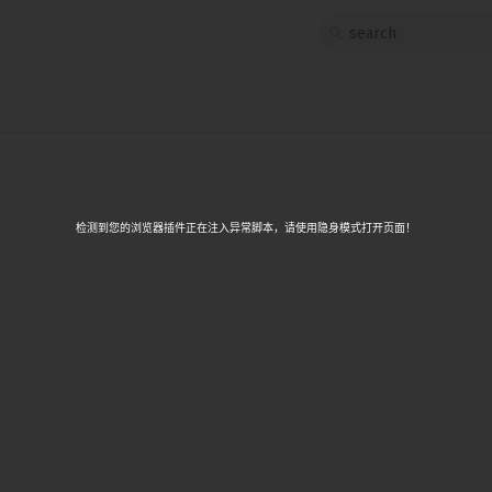
1
<script>
src
	let characters = ['🥳', '🎉', '✨'];
2
3
App.svelte
	let confetti = $state(new Array(100)
4
		.fill()
5
		.map((_, i) => {
			return {
检测到您的浏览器插件正在注入异常脚本，请使用隐身模式打开页面！
6
				character:
7
					characters[i % characters.l
8
				x: Math.random() * 100,
9
				y: -20 - Math.random() * 100,
				r: 0.1 + Math.random() * 1
10
			};
11
		})
12
		.sort((a, b) => a.r - b.r));
13
	$effect(() => {
14
		let frame = requestAnimationFrame
15
			frame = requestAnimationFrame(lo
16
17
			for (const confetto of confetti)
				confetto.y += 0.3 * confetto.r
18
				if (confetto.y > 120) confett
19
			}
20
		});
21
		return () => {
22