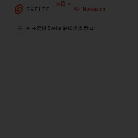
文档
教程
Nodejs.cn
高级 Svelte
后续步骤
恭喜！
你现在已经完成了 Svelte 教程并准备开始构
建。
本教程的下两部分将重点介绍 SvelteKit，这
是一个用于创建各种形状和大小的应用的完
整框架。
如果你正遭受信息过载的困扰，并且还没有
准备好完成 SvelteKit 教程，请不要担心！你
可以使用现有的 Svelte 知识，而无需学习所
有 SvelteKit。只需在终端中运行此命令并按